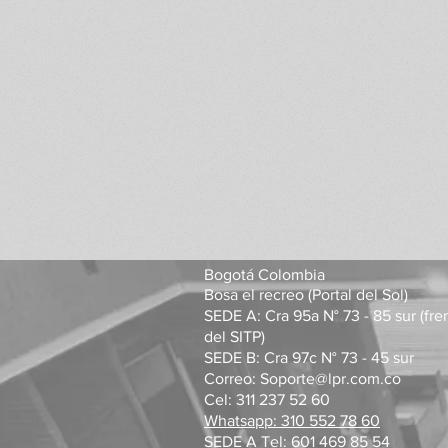
Bogotá Colombia
Bosa el recreo (Portal del Sol)
SEDE A: Cra 95a N° 73 - 85 sur (fre
del SITP)
SEDE B: Cra 97c N° 73 - 45 sur
Correo: Soporte@lpr.com.co
Cel: 311 237 52 60
Whatsapp:
310 552 78 60
SEDE A Tel: 601 469 85 54