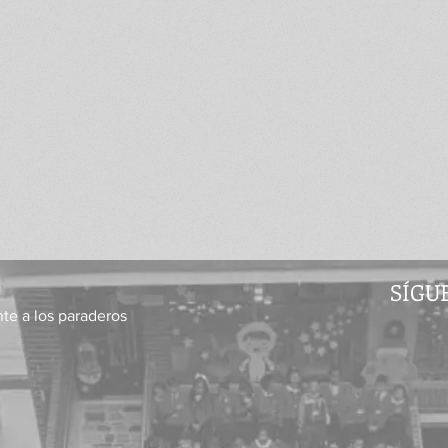
SÍGU
nte a los paraderos